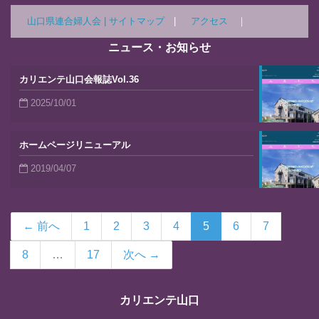
山口県連合婦人会 |
サイトマップ
|
アクセス
｜
ニュース・お知らせ
カリエンテ山口会報誌Vol.36
2025/10/01
ホームページリニューアル
2019/04/07
← 前へ
1
2
3
4
5
6
7
8
…
17
次へ →
カリエンテ山口