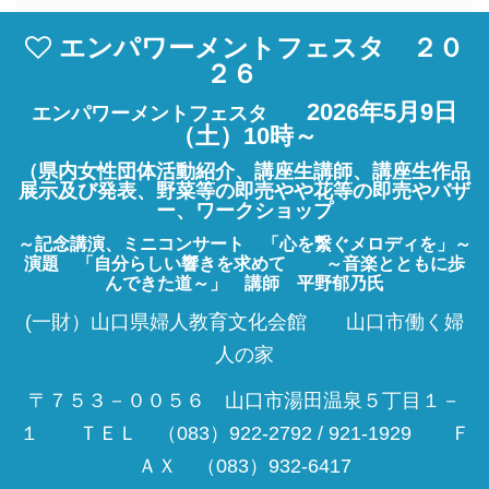
エンパワーメントフェスタ ２０
２６
2026年5月9日
エンパワーメントフェスタ
（土）10時～
（県内女性団体活動紹介、講座生講師、講座生作品
展示及び発表、野菜等の即売やや花等の即売やバザ
ー、ワークショップ
～記念講演、ミニコンサート 「心を繋ぐメロディを」～
演題 「自分らしい響きを求めて ～音楽とともに歩
んできた道～」
講師 平野郁乃氏
(一財）山口県婦人教育文化会館 山口市働く婦
人の家
〒７５３－００５６ 山口市湯田温泉５丁目１－
１ ＴＥＬ （083）922-2792 / 921-1929 Ｆ
ＡＸ （083）932-6417