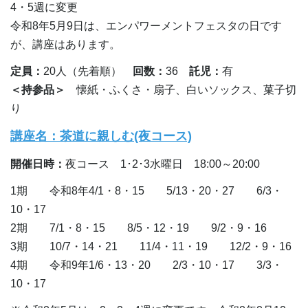
4・5週に変更
令和8年5月9日は、エンパワーメントフェスタの日です
が、講座はあります。
定員：
20人（先着順）
回数：
36
託児：
有
＜持参品＞
懐紙・ふくさ・扇子、白いソックス、菓子切
講座名：茶道に親しむ(夜コース)
開催日時：
夜コース 1･2･3水曜日 18:00～20:00
1期 令和8年4/1・8・15 5/13・20・27 6/3・
10・17
2期 7/1・8・15 8/5・12・19 9/2・9・16
3期 10/7・14・21 11/4・11・19 12/2・9・16
4期 令和9年1/6・13・20 2/3・10・17 3/3・
10・17