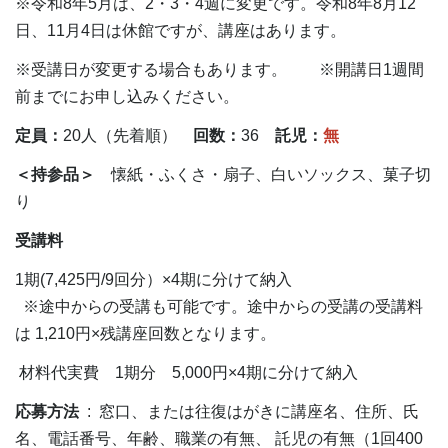
※令和8年5月は、2・3・4週に変更です。令和8年8月12
日、11月4日は休館ですが、講座はあります。
※受講日が変更する場合もあります。 ※開講日1週間
前までにお申し込みください。
定員：
20人（先着順）
回数：
36
託児：
無
＜持参品＞
懐紙・ふくさ・扇子、白いソックス、菓子切
受講料
1期(7,425円/9回分）×4期に分けて納入
※途中からの受講も可能です。途中からの受講の受講料
は 1,210円×残講座回数となります。
材料代実費 1期分 5,000円×4期に分けて納入
応募方法
: 窓口、または往復はがきに講座名、住所、氏
名、電話番号、年齢、職業の有無、 託児の有無（1回400