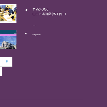
〒753-0056
山口市湯田温泉5丁目1-1
083 (922)2792
083 (932)6417
5