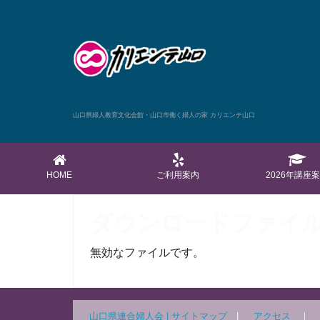
山口県婦人教育文化会館・山口市働く婦人の家 カリエンテ山口
HOME
ご利用案内
2026年講座
ダウンロードファイ
無効なファイルです。
山口県連合婦人会 |
サイトマップ
|
アクセス
｜