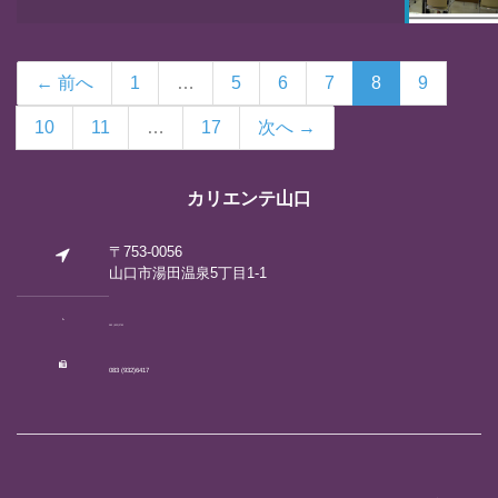
← 前へ
1
…
5
6
7
8
9
10
11
…
17
次へ →
カリエンテ山口
〒753-0056
山口市湯田温泉5丁目1-1
083 (922)2792
083 (932)6417