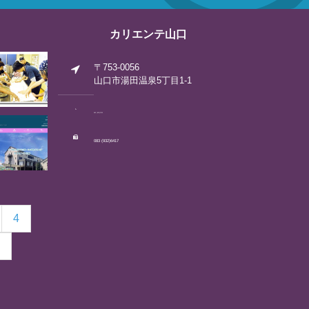
カリエンテ山口
〒753-0056
山口市湯田温泉5丁目1-1
083 (922)2792
083 (932)6417
4