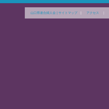
山口県連合婦人会 |
サイトマップ
|
アクセス
｜