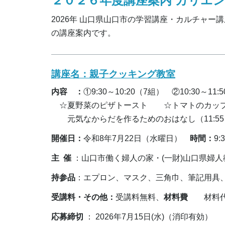
２０２６年度講座案内 カリエン
2026年 山口県山口市の学習講座・カルチャ
の講座案内です。
講座名：
親子クッキング教室
内容 ：
①9:30～10:20（7組） ②10:30～11:
☆夏野菜のピザトースト ☆トマトのカップ
元気なからだを作るためのおはなし（11:55～
開催日：
令和8年7月22日（水曜日）
時間：
9:
主 催
：山口市働く婦人の家・(一財)山口県婦
持参品
：エプロン、マスク、三角巾、筆記用具
受講料・その他：
受講料無料、
材料費
材料代一
応募締切
： 2026年7月15日(水)（消印有効）