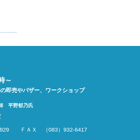
６
0時～
等の即売やバザー、ワークショップ
師 平野郁乃氏
家
29 ＦＡＸ （083）932-6417