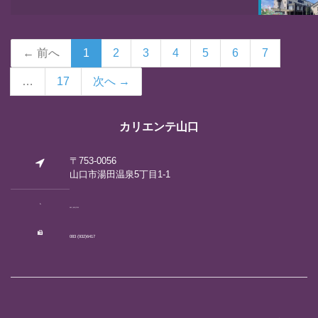
← 前へ
1
2
3
4
5
6
7
…
17
次へ →
カリエンテ山口
〒753-0056
山口市湯田温泉5丁目1-1
083 (922)2792
083 (932)6417